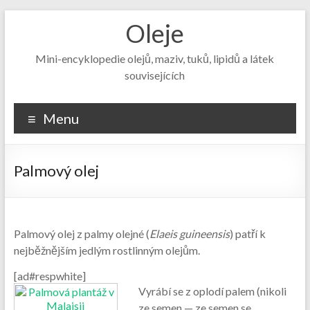
Skip
Oleje
to
content
Mini-encyklopedie olejů, maziv, tuků, lipidů a látek
souvisejících
Menu
Palmový olej
Palmový olej z palmy olejné (
Elaeis guineensis
) patří k
nejběžnějším jedlým rostlinným olejům.
[ad#respwhite]
Vyrábí se z oplodí palem (nikoli
ze semen — ze semen se