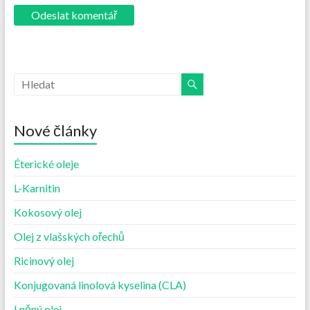
Nové články
Éterické oleje
L-Karnitin
Kokosový olej
Olej z vlašských ořechů
Ricinový olej
Konjugovaná linolová kyselina (CLA)
Lněný olej