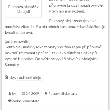
připravuje tzv. palmojádrový olej,
Palmová plantáž v
který má jiné složení).
Malajsii
Palmový olej obsahuje velké
množství vitamínu E a přírodních karotenů. Hlavní složkou je
kyselina laurová.
[ad#respwhite]
Tento olej snáší vysoké teploty. Používá se jak při přípravě
pokrmů (fritování a pečení), tak jako důležitá složka při
výrobě biopaliva. Do světa se vyváží hlavně z Malajsie a
Sumatry.
Štítky:
rostlinné oleje
lex
2.4.2009
Potravinářské tuky
Žádné komentáře