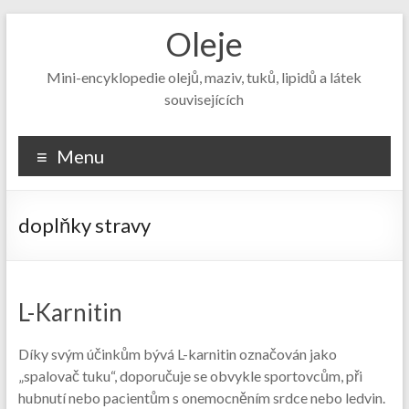
Skip
Oleje
to
content
Mini-encyklopedie olejů, maziv, tuků, lipidů a látek
souvisejících
Menu
doplňky stravy
L-Karnitin
Díky svým účinkům bývá L-karnitin označován jako
„spalovač tuku“, doporučuje se obvykle sportovcům, při
hubnutí nebo pacientům s onemocněním srdce nebo ledvin.