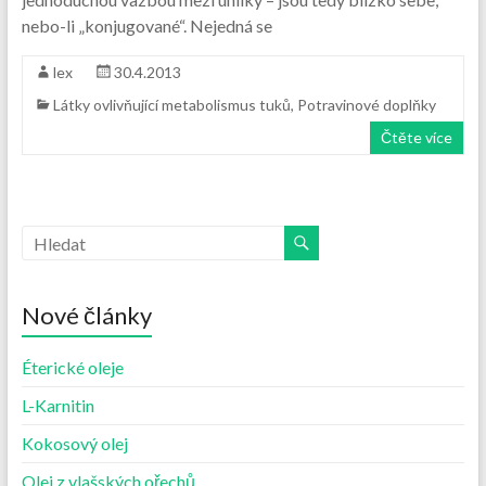
nebo-li „konjugované“. Nejedná se
lex
30.4.2013
Látky ovlivňující metabolismus tuků
,
Potravinové doplňky
Čtěte více
Nové články
Éterické oleje
L-Karnitin
Kokosový olej
Olej z vlašských ořechů