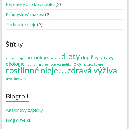
Přípravky pro kosmetiku
(2)
Průmyslová maziva
(2)
Technické oleje
(3)
Štítky
diety
autooleje
doplňky stravy
aromaterapie
bionafta
ekologie
léky
hubnutí
impregnace
kosmetika
motorové oleje
rostlinné oleje
zdravá výživa
silice
živočišné tuky
Blogroll
Anakinovy zápisky
Blog o zvuku