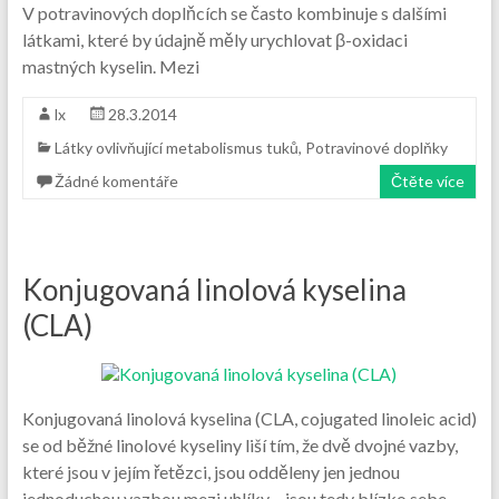
V potravinových doplňcích se často kombinuje s dalšími
látkami, které by údajně měly urychlovat β-oxidaci
mastných kyselin. Mezi
lx
28.3.2014
Látky ovlivňující metabolismus tuků
,
Potravinové doplňky
Žádné komentáře
Čtěte více
Konjugovaná linolová kyselina
(CLA)
Konjugovaná linolová kyselina (CLA, cojugated linoleic acid)
se od běžné linolové kyseliny liší tím, že dvě dvojné vazby,
které jsou v jejím řetězci, jsou odděleny jen jednou
jednoduchou vazbou mezi uhlíky – jsou tedy blízko sebe,