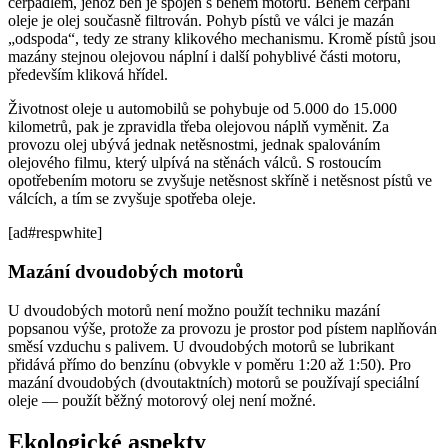
čerpadlem, jehož běh je spojen s během motoru. Během čerpání
oleje je olej současně filtrován. Pohyb pístů ve válci je mazán
„odspoda“, tedy ze strany klikového mechanismu. Kromě pístů jsou
mazány stejnou olejovou náplní i další pohyblivé části motoru,
především kliková hřídel.
Životnost oleje u automobilů se pohybuje od 5.000 do 15.000
kilometrů, pak je zpravidla třeba olejovou náplň vyměnit. Za
provozu olej ubývá jednak netěsnostmi, jednak spalováním
olejového filmu, který ulpívá na stěnách válců. S rostoucím
opotřebením motoru se zvyšuje netěsnost skříně i netěsnost pístů ve
válcích, a tím se zvyšuje spotřeba oleje.
[ad#respwhite]
Mazání dvoudobých motorů
U dvoudobých motorů není možno použít techniku mazání
popsanou výše, protože za provozu je prostor pod pístem naplňován
směsí vzduchu s palivem. U dvoudobých motorů se lubrikant
přidává přímo do benzínu (obvykle v poměru 1:20 až 1:50). Pro
mazání dvoudobých (dvoutaktních) motorů se používají speciální
oleje — použít běžný motorový olej není možné.
Ekologické aspekty