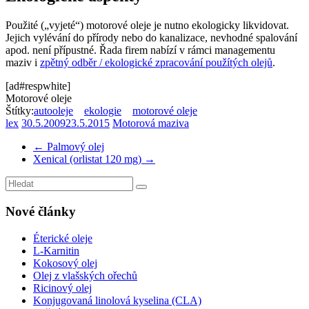
Použité („vyjeté“) motorové oleje je nutno ekologicky likvidovat.
Jejich vylévání do přírody nebo do kanalizace, nevhodné spalování
apod. není přípustné. Řada firem nabízí v rámci managementu
maziv i
zpětný odběr / ekologické zpracování použítých olejů
.
[ad#respwhite]
Motorové oleje
Štítky:
autooleje
ekologie
motorové oleje
lex
30.5.2009
23.5.2015
Motorová maziva
←
Palmový olej
Xenical (orlistat 120 mg)
→
Nové články
Éterické oleje
L-Karnitin
Kokosový olej
Olej z vlašských ořechů
Ricinový olej
Konjugovaná linolová kyselina (CLA)