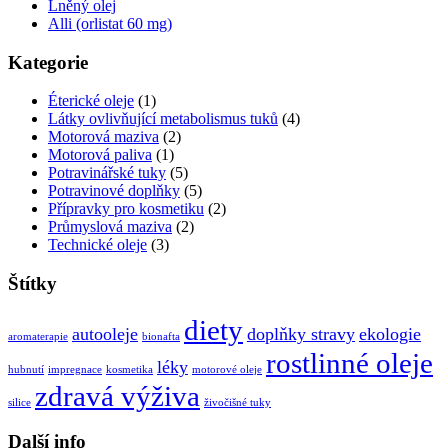
Lněný olej
Alli (orlistat 60 mg)
Kategorie
Éterické oleje
(1)
Látky ovlivňující metabolismus tuků
(4)
Motorová maziva
(2)
Motorová paliva
(1)
Potravinářské tuky
(5)
Potravinové doplňky
(5)
Přípravky pro kosmetiku
(2)
Průmyslová maziva
(2)
Technické oleje
(3)
Štítky
diety
autooleje
doplňky stravy
ekologie
aromaterapie
bionafta
rostlinné oleje
léky
hubnutí
impregnace
kosmetika
motorové oleje
zdravá výživa
silice
živočišné tuky
Další info